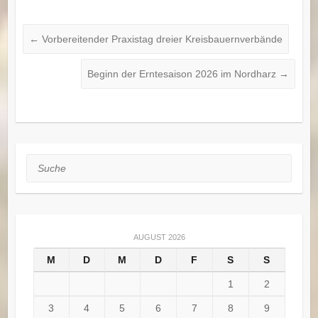
←
Vorbereitender Praxistag dreier Kreisbauernverbände
Beginn der Erntesaison 2026 im Nordharz
→
Suche
AUGUST 2026
M
D
M
D
F
S
S
1
2
3
4
5
6
7
8
9