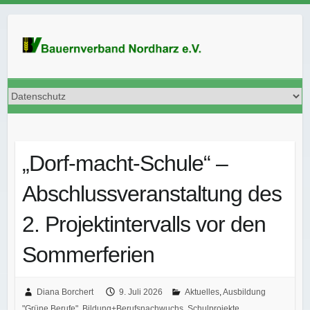
„Dorf-macht-Schule“ –
Abschlussveranstaltung des
2. Projektintervalls vor den
Sommerferien
Diana Borchert
9. Juli 2026
Aktuelles
,
Ausbildung
"Grüne Berufe"
,
Bildung+Berufsnachwuchs
,
Schulprojekte