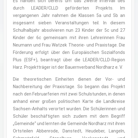
Es handelt sich bereits um das zweite Intervall des
durch LEADER/CLLD geförderten Projekts. Im
vergangenen Jahr nahmen die Klassen 5a und 5b an
insgesamt sieben Veranstaltungen teil. In diesem
Schulhalbjahr absolvieren nun 23 Kinder der 5c und 27
Kinder der 6c gemeinsam mit ihren Lehrerinnen Frau
Neumann und Frau Watzek Theorie- und Praxistage. Die
Förderung erfolgt über den Europäischen Sozialfonds
Plus (ESF+), beantragt über die LEADER/CLLD-Region
Harz. Projektträger ist der Bauernverband Nordharz e. V.
Die theoretischen Einheiten dienen der Vor- und
Nachbereitung der Praxistage. So begann das Projekt
nach den Februarferien mit zwei Schulstunden, in denen
anhand einer großen politischen Karte die Landkreise
Sachsen-Anhalts verortet wurden. Die Schülerinnen und
Schüler beschäftigten sich zudem mit dem Begriff
„Gemeinde“ und lernten die Gemeinde Nordharz mit ihren
Ortsteilen Abbenrode, Danstedt, Heudeber, Langeln,