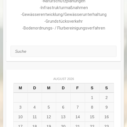
-Naturschutzplanungen
-Infrastrukturmaßnahmen
-Gewässerentwicklung/Gewässerunterhaltung
-Grundstücksverkehr
-Bodenordnungs- / Flurbereinigungsverfahren
Suche
AUGUST 2026
M
D
M
D
F
S
S
1
2
3
4
5
6
7
8
9
10
11
12
13
14
15
16
17
18
19
20
21
22
23