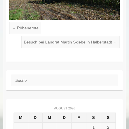
←
Rübenernte
Besuch bei Landrat Martin Skiebe in Halberstadt
→
Suche
AUGUST 2026
M
D
M
D
F
S
S
1
2